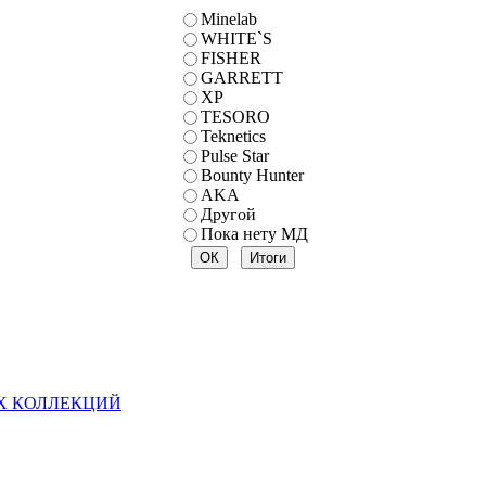
Minelab
WHITE`S
FISHER
GARRETT
XP
TESORO
Teknetics
Pulse Star
Bounty Hunter
AKA
Другой
Пока нету МД
Х КОЛЛЕКЦИЙ