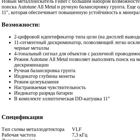
Новый металлоискатель Fisher с большим набором возможносте
поиска Autotune All Metal и ручную балансировку грунта. Еще
11", которая обеспечивает повышенную устойчивость к минера
Возможности:
2-цифровой идентификатор типа цели (на дисплей выводит
11-сегментный дискриминатор, позволяющий легко исклю
черные металлы
4-тональный сигнал для объектов с различной проводимо
Режим Autotune All Metal позволяет выполнять поиск на 
дискриминации
Ручная балансировка грунта
Индикатор глубины монеты
Режим целеуказания
Настраиваемая чувствительность
Индикатор разряда батареи
В комплекте эллиптическая DD-катушка 11"
Спецификация
Тип схемы металлодетектора
VLF
Рабочая частота
7,3 кГц