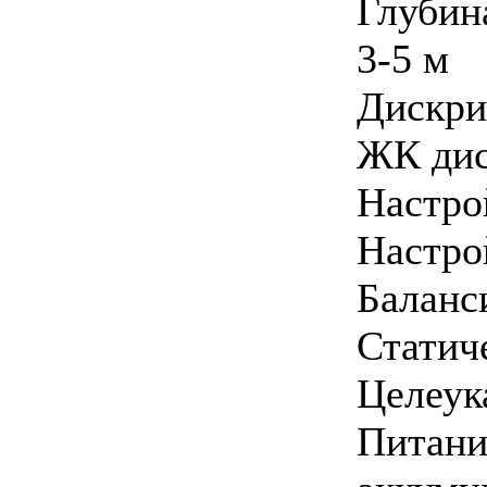
Глубин
3-5 м
Дискр
ЖК ди
Настро
Настро
Баланс
Стати
Целеу
Питан