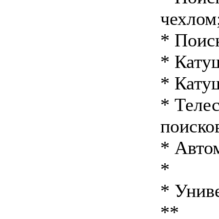
чехлом
* Поис
* Катуш
* Катуш
* Теле
поиско
* Авто
*
* Унив
**