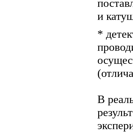
постав
и катуш
* дете
провод
осущес
(отлич
В реал
результ
экспер