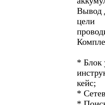
аккуму
Вывод 
цели И
провод
Компле
* Блок
инстру
кейс;
* Сете
* Поис