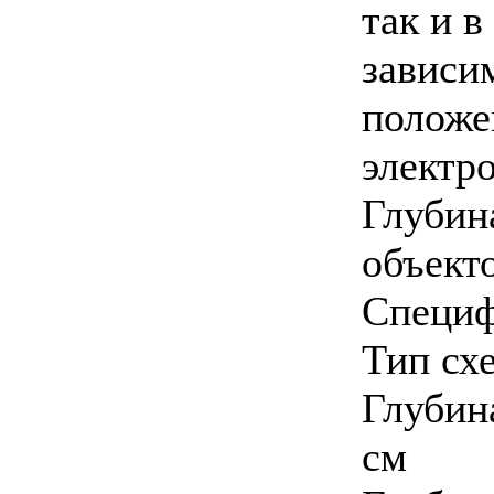
так и 
зависи
положе
электр
Глубин
объекто
Специф
Тип сх
Глубин
см