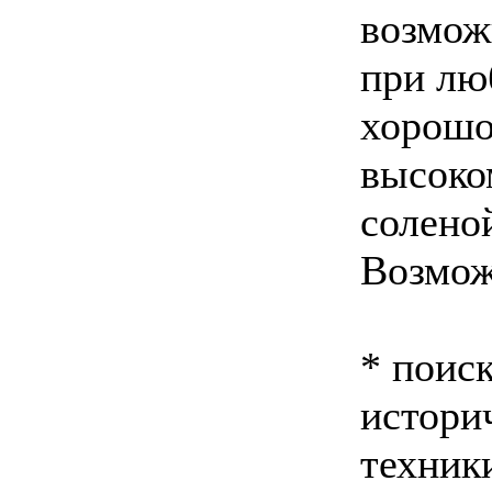
возмож
при лю
хорошо
высоко
солено
Возмож
* поис
истори
техник