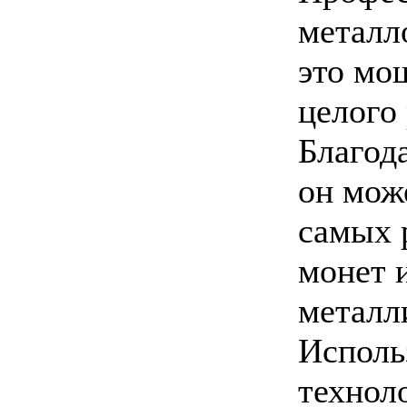
металл
это мо
целого 
Благод
он мож
самых 
монет 
металл
Исполь
технол