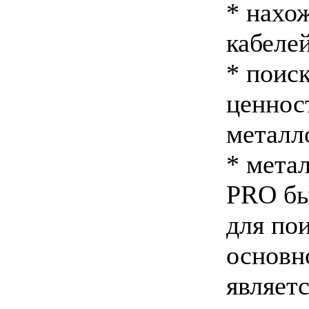
* нахо
кабеле
* поис
ценнос
металл
* мета
PRO бы
для по
основн
являет